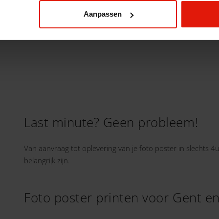
Aanpassen
ons een email via
grootformaat@reproduct.be
Last minute? Geen probleem!
Van aanvraag tot oplevering van je foto poster in slechts 4u
belangrijk zijn.
Foto poster printen voor Gent e