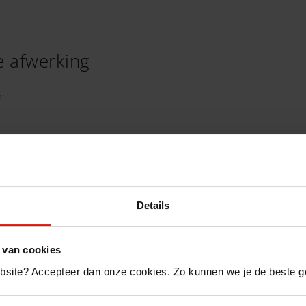
e afwerking
:
ren, je foto krijgt meer scherpte en diepte;
Details
 van cookies
inten (huidskleur, lichtgekleurde bloemen, …).
bsite? Accepteer dan onze cookies. Zo kunnen we je de beste ge
deren de productie van je poster binnen de 4 werkuren.