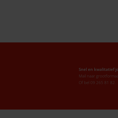
Snel en kwalitatief 
Mail naar
grootforma
Of bel 09 265 81 82.