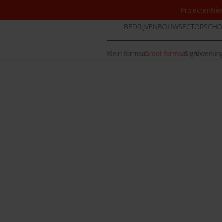
Projecten
Nie
BEDRIJVEN
BOUWSECTOR
SCHO
Klein formaat
Groot formaat
Sign
Afwerkin
to of poster geprint met 