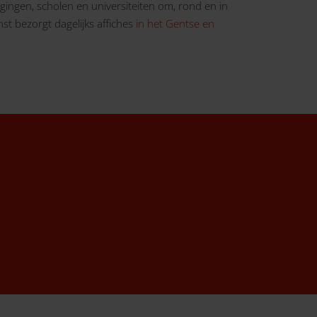
nigingen, scholen en universiteiten om, rond en in
t bezorgt dagelijks affiches
in het Gentse en