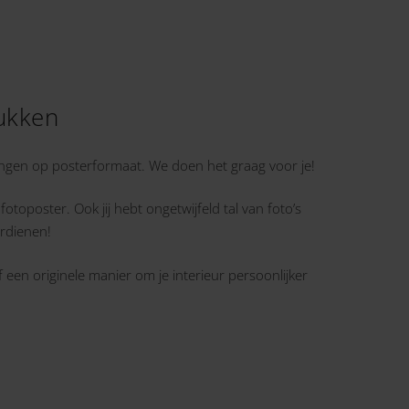
rukken
engen op posterformaat. We doen het graag voor je!
otoposter. Ook jij hebt ongetwijfeld tal van foto’s
rdienen!
 een originele manier om je interieur persoonlijker