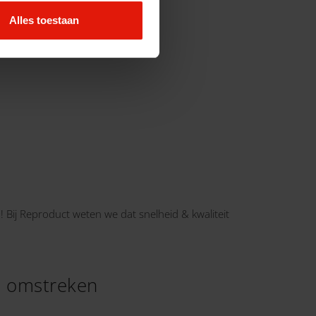
Alles toestaan
! Bij Reproduct weten we dat snelheid & kwaliteit
n omstreken