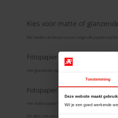
Kies voor matte of glanzend
We bieden de keuze tussen volgende papiersoorten
Fotopapier glossy 260g:
Het glanzende papier zorgt voor diepe en mooie kleu
Toestemming
Fotopapier mat 260g:
Deze website maakt gebruik
Het matte papier is erg mooi bij foto’s met zachte t
Wil je een goed werkende we
Dit alles met een erg korte doorlooptijd. We garan