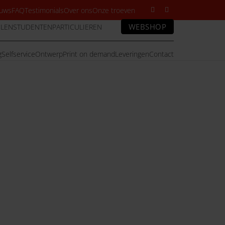
uws
FAQ
Testimonials
Over ons
Onze troeven
WEBSHOP
LEN
STUDENTEN
PARTICULIEREN
g
Selfservice
Ontwerp
Print on demand
Leveringen
Contact
fotokwaliteit. Het