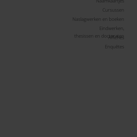
Naamkaartjes
Cursussen
Naslagwerken en boeken
Eindwerken,
thesissen en doctoraten
Affiches
Enquêtes