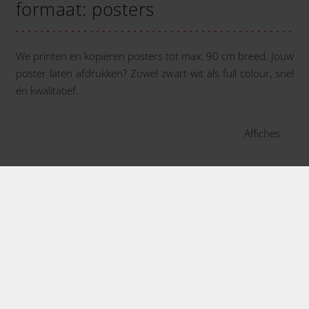
formaat: posters
We printen en kopiëren posters tot max. 90 cm breed. Jouw
poster laten afdrukken? Zowel zwart-wit als full colour, snel
én kwalitatief.
Affiches